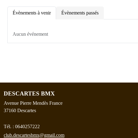
Évènements à venir
Évènements passés
Aucun événement
DESCARTES BMX
Avenue Pierre Mendès France
37160
Descartes
Tél. :
0640257222
club.descartesbmx@gmail.com