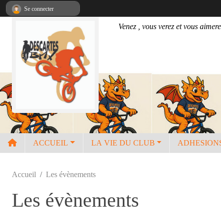
Panneau de gestion des cookies
Se connecter
Venez , vous verez et vous aimere
ACCUEIL
LA VIE DU CLUB
ADHESION
Accueil
Les évènements
Les évènements