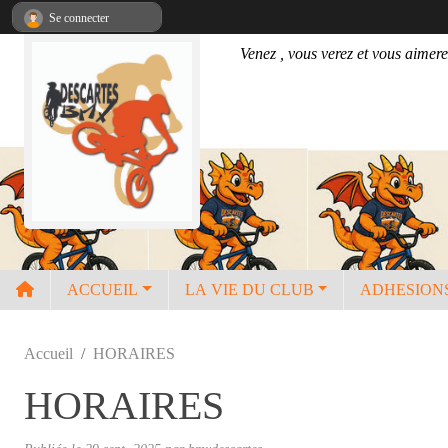
Panneau de gestion des cookies
Se connecter
Venez , vous verez et vous aimere
ACCUEIL
LA VIE DU CLUB
ADHESION
Accueil
HORAIRES
HORAIRES