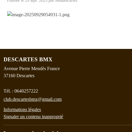
Publiée le
29 sept. 2025
par
bmxdescartes
DESCARTES BMX
Avenue Pierre Mendès France
37160
Descartes
Tél. :
0640257222
club.descartesbmx@gmail.com
Informations légales
Signaler un contenu inapproprié