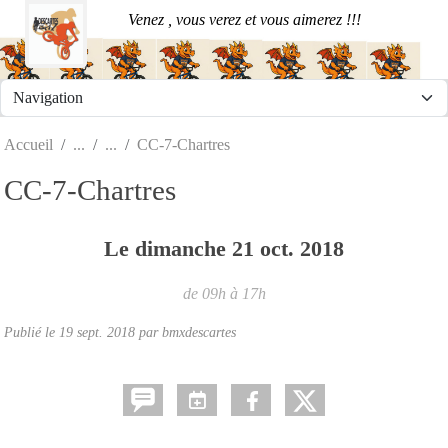
Panneau de gestion des cookies
Venez , vous verez et vous aimerez !!!
Accueil
CC-7-Chartres
CC-7-Chartres
Le
dimanche
21
oct.
2018
de 09h à 17h
Publié le
19 sept. 2018
par
bmxdescartes