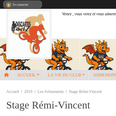
Panneau de gestion des cookies
Se connecter
Venez , vous verez et vous aimere
ACCUEIL
LA VIE DU CLUB
ADHESION
Accueil
2019
Les évènements
Stage Rémi-Vincent
Stage Rémi-Vincent