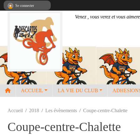
Panneau de gestion des cookies
Se connecter
Venez , vous verez et vous aimere
ACCUEIL
LA VIE DU CLUB
ADHESION
Accueil
2018
Les évènements
Coupe-centre-Chalette
Coupe-centre-Chalette