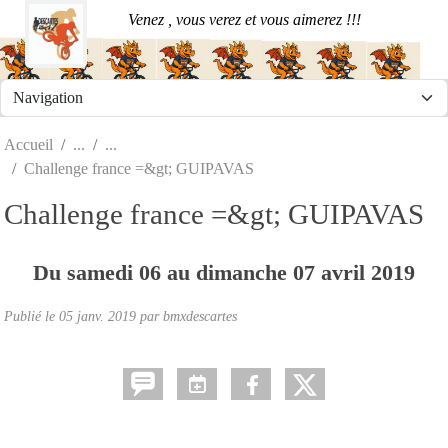
Panneau de gestion des cookies
Venez , vous verez et vous aimerez !!!
Accueil
Challenge france =&gt; GUIPAVAS
Challenge france =&gt; GUIPAVAS
Du
samedi
06
au
dimanche
07
avril
2019
Publié le
05 janv. 2019
par
bmxdescartes