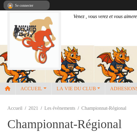
Panneau de gestion des cookies
Se connecter
Venez , vous verez et vous aimere
ACCUEIL
LA VIE DU CLUB
ADHESION
Accueil
2021
Les évènements
Championnat-Régional
Championnat-Régional