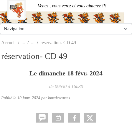
Panneau de gestion des cookies
Venez , vous verez et vous aimerez !!!
Accueil
réservation- CD 49
réservation- CD 49
Le
dimanche
18
févr.
2024
de 09h30 à 16h30
Publié le
10 janv. 2024
par
bmxdescartes