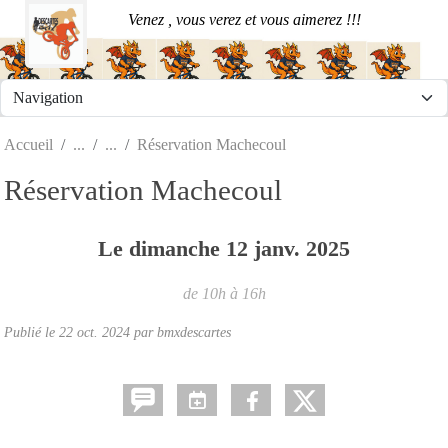
Panneau de gestion des cookies
Venez , vous verez et vous aimerez !!!
Accueil
Réservation Machecoul
Réservation Machecoul
Le
dimanche
12
janv.
2025
de 10h à 16h
Publié le
22 oct. 2024
par
bmxdescartes