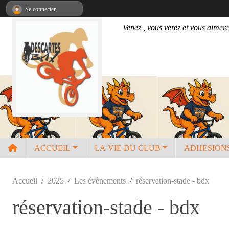
Panneau de gestion des cookies
Se connecter
Venez , vous verez et vous aimere
ACCUEIL
LA VIE DU CLUB
ADHESION
Accueil
2025
Les évènements
réservation-stade - bdx
réservation-stade - bdx