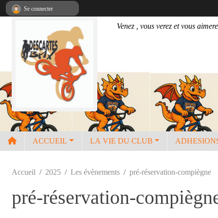
Panneau de gestion des cookies
Se connecter
Venez , vous verez et vous aimere
ACCUEIL
LA VIE DU CLUB
ADHESION
Accueil
2025
Les évènements
pré-réservation-compiègne
pré-réservation-compiègn