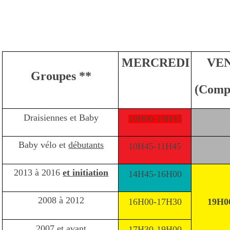
MERCREDI
VE
Groupes **
(Compé
Draisiennes et Baby
10H00-10H45
Baby vélo et
débutants
10H45-11H45
2013 à 2016
et initiation
14H45-16H00
2008 à 2012
16H00-17H30
19H0
2007 et avant
17H30-19H00